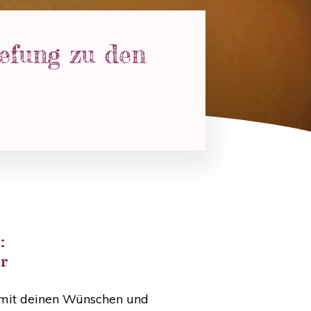
iefung zu den
:
er
h mit deinen Wünschen und