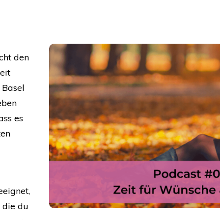
cht den
eit
n Basel
eben
ass es
ten
eeignet,
, die du