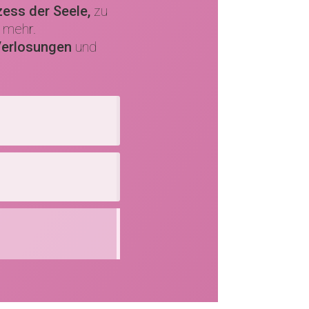
ess der Seele,
zu
 mehr.
erlosungen
und