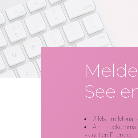
Melde 
Seele
2 Mal im Monat s
Am 1. bekommst
aktuellen Energien.