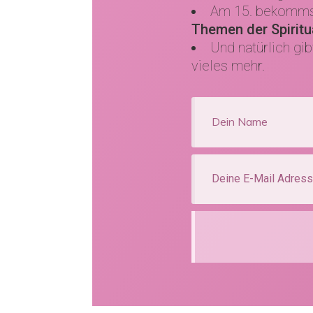
Am 15. bekommst
Themen der Spiritua
Und natürlich gi
vieles mehr.