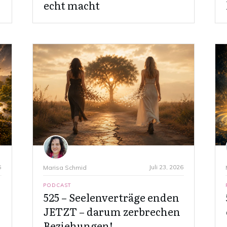
echt macht
6
Juli 23, 2026
Marisa Schmid
PODCAST
525 – Seelenverträge enden
JETZT – darum zerbrechen
Beziehungen!