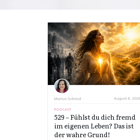
August 6, 202
Marisa Schmid
PODCAST
529 – Fühlst du dich fremd
im eigenen Leben? Das ist
der wahre Grund!