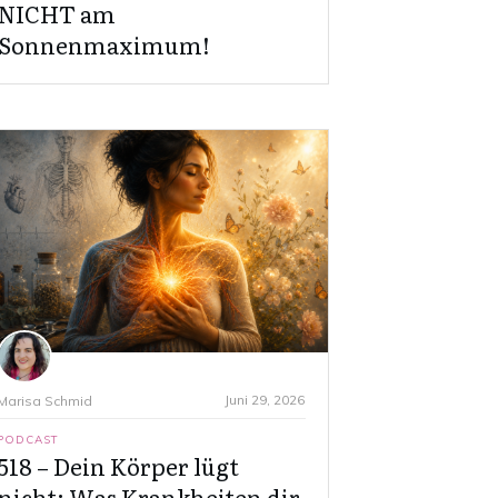
NICHT am
Sonnenmaximum!
Juni 29, 2026
Marisa Schmid
PODCAST
518 – Dein Körper lügt
nicht: Was Krankheiten dir