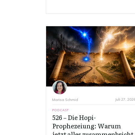
Juli 27, 202
Marisa Schmid
PODCAST
526 – Die Hopi-
Prophezeiung: Warum
jetzt alles zusammenbricht