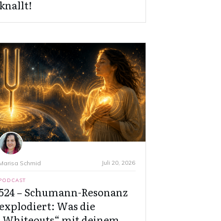
knallt!
Juli 20, 2026
Marisa Schmid
PODCAST
524 – Schumann-Resonanz
explodiert: Was die
„Whiteouts“ mit deinem