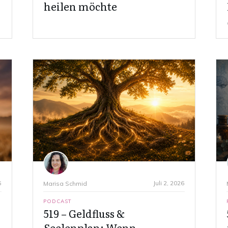
heilen möchte
6
Juli 2, 2026
Marisa Schmid
PODCAST
519 – Geldfluss &
Seelenplan: Wenn