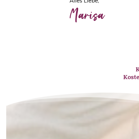
Alles Liebe,
Marisa
K
Koste