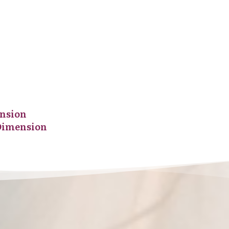
ension
 Dimension