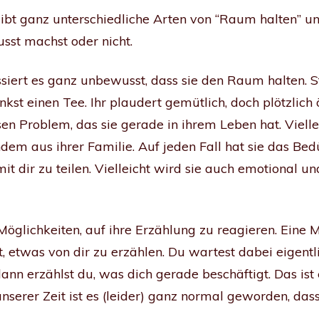
gibt ganz unterschiedliche Arten von “Raum halten” und
usst machst oder nicht.
ert es ganz unbewusst, dass sie den Raum halten. Stell
kst einen Tee. Ihr plaudert gemütlich, doch plötzlich 
sen Problem, das sie gerade in ihrem Leben hat. Vielle
em aus ihrer Familie. Auf jeden Fall hat sie das Bedü
it dir zu teilen. Vielleicht wird sie auch emotional 
öglichkeiten, auf ihre Erzählung zu reagieren. Eine Mö
, etwas von dir zu erzählen. Du wartest dabei eigentli
nn erzählst du, was dich gerade beschäftigt. Das ist e
serer Zeit ist es (leider) ganz normal geworden, das