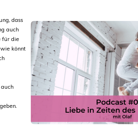
ung, dass
ng auch
 für die
 wie könnt
ch
h auch
geben.