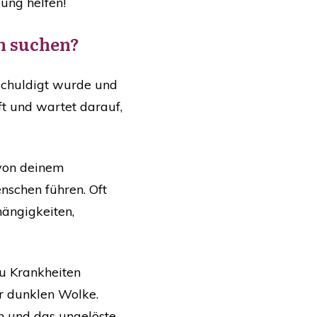
zung helfen!
n suchen?
eschuldigt wurde und
ft und wartet darauf,
 von deinem
nschen führen. Oft
hängigkeiten,
zu Krankheiten
er dunklen Wolke.
n und das ungelöste