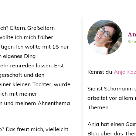
ch? Eltern, Großeltern,
​A
ollte ich mich früher
​Sch
tigen. Ich wollte mit 18 nur
n eigenes Ding
hr reinreden lassen. Erst
​​Kennst du
Anja Koz
gerschaft und den
ner kleinen Tochter, wurde
Sie ist Schamanin 
ich mit meiner
arbeitet vor allem
ren und meinem Ahnenthema
Themen.
Anja hat einen Gas
? Das freut mich, vielleicht
Blog über das The