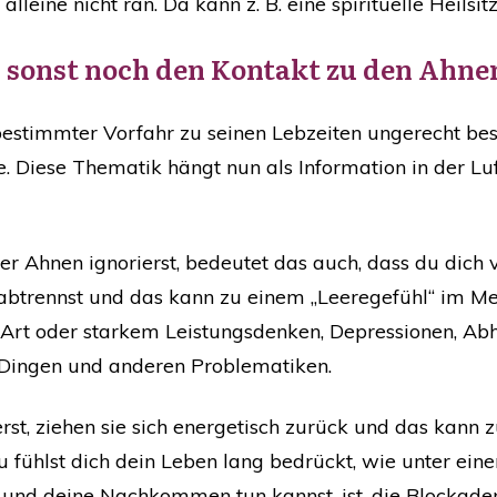
ine nicht ran. Da kann z. B. eine spirituelle Heilsit
u sonst noch den Kontakt zu den Ahne
in bestimmter Vorfahr zu seinen Lebzeiten ungerecht b
e. Diese Thematik hängt nun als Information in der Lu
er Ahnen ignorierst, bedeutet das auch, dass du dich
btrennst und das kann zu einem „Leeregefühl“ im Me
r Art oder starkem Leistungsdenken, Depressionen, Ab
 Dingen und anderen Problematiken.
st, ziehen sie sich energetisch zurück und das kann 
du fühlst dich dein Leben lang bedrückt, wie unter ein
h und deine Nachkommen tun kannst, ist, die Blockade