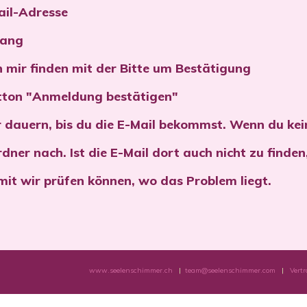
ail-Adresse
gang
on mir finden mit der Bitte um Bestätigung
Button "Anmeldung bestätigen"
 dauern, bis du die E-Mail bekommst. Wenn du ke
ner nach. Ist die E-Mail dort auch nicht zu finden,
mit wir prüfen können, wo das Problem liegt.
www.seelenschimmer.ch
|
team@seelenschimmer.com
|
Vert