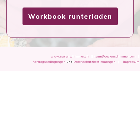
Workbook runterladen
www.seelenschimmer.ch
|
team@seelenschimmer.com
|
Vertragsbedingungen
und
Datenschutzbestimmungen
|
Impressum