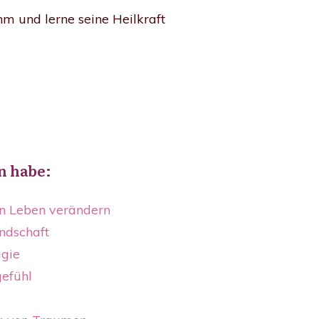
hm und lerne seine Heilkraft
n habe:
in Leben verändern
ndschaft
agie
gefühl