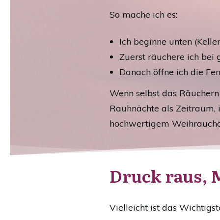
So mache ich es:
Ich beginne unten (Kelle
Zuerst räuchere ich bei
Danach öffne ich die Fen
Wenn selbst das Räuchern 
Rauhnächte als Zeitraum, 
hochwertigem Weihrauchöl
Druck raus, 
Vielleicht ist das Wichtigs