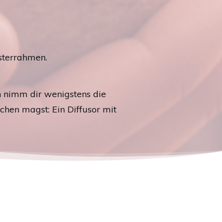
nsterrahmen.
n nimm dir wenigstens die
hen magst: Ein Diffusor mit