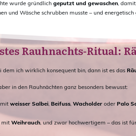
hte wurde gründlich
geputzt und gewaschen
, damit
hen und Wäsche schrubben musste – und energetisch g
stes Rauhnachts-Ritual: R
ei dem ich wirklich konsequent bin, dann ist es das
Rä
, aber in den Rauhnächten ganz besonders bewusst:
 mit
weisser Salbei
,
Beifuss
,
Wacholder
oder
Palo S
h mit
Weihrauch
, und zwar hochwertigem – das ist fü
.