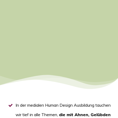
verbinden,
so dass du
auf die Erde tragen kan
leuchtest.
Lerne, wie du ein Ch
du den Menschen in
oder in deiner Praxi
In der medialen Human Design Ausbildung tauchen
wir tief in alle Themen,
die mit Ahnen, Gelübden