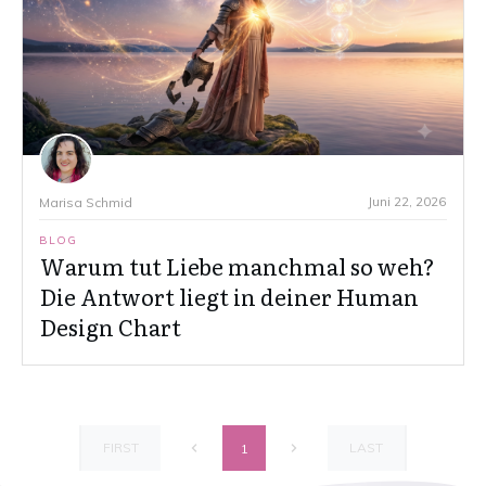
Juni 22, 2026
Marisa Schmid
BLOG
Warum tut Liebe manchmal so weh?
Die Antwort liegt in deiner Human
Design Chart
FIRST
LAST
1