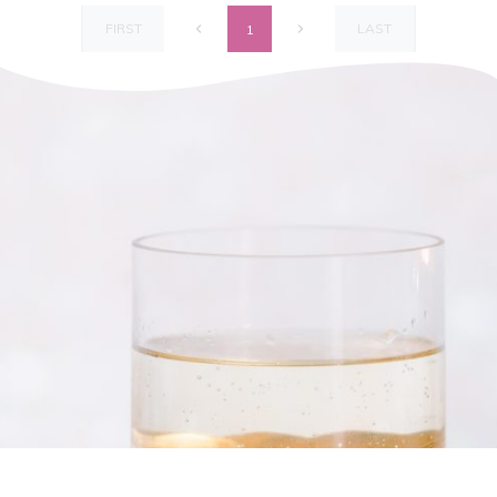
FIRST
LAST
1