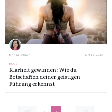
Juni 15, 2023
Marisa Schmid
BLOG
Klarheit gewinnen: Wie du
Botschaften deiner geistigen
Führung erkennst
FIRST
LAST
1