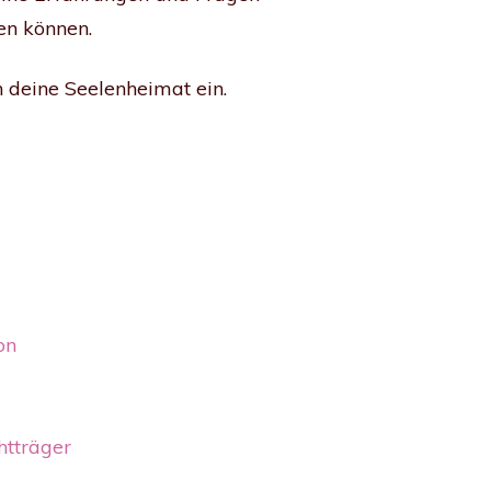
en können.
n deine Seelenheimat ein.
on
htträger