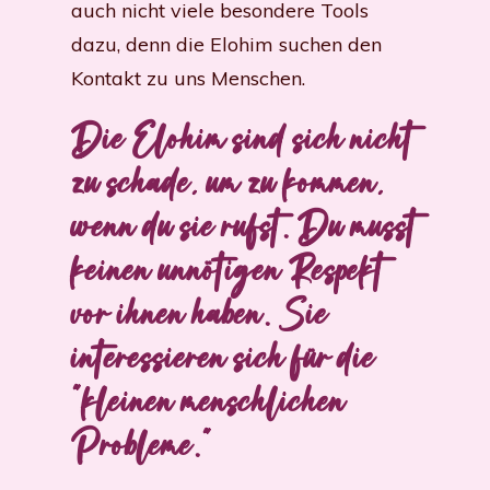
auch nicht viele besondere Tools
dazu, denn die Elohim suchen den
Kontakt zu uns Menschen.
Die Elohim sind sich nicht
zu schade, um zu kommen,
wenn du sie rufst. Du musst
keinen unnötigen Respekt
vor ihnen haben. Sie
interessieren sich für die
"kleinen menschlichen
Probleme."