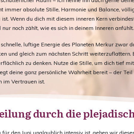
unerschütterlicher Raum – ich nenne ihn auch gerne dei
 immer absolute Stille, Harmonie und Balance, völlig
ist. Wenn du dich mit diesem inneren Kern verbindest
 nur noch zählt, wie es sich in deinem Inneren anfühlt.
 schnelle, luftige Energie des Planeten Merkur zwar da
n und gleich zum nächsten Schritt weiterzuflattern. 
rflächlich zu denken. Nutze die Stille, um dich tief mit
iegt deine ganz persönliche Wahrheit bereit – der Teil
h im Vertrauen ist.
eilung durch die plejadisc
ür den Juni unglaublich intensiv ist, gehen wir dies