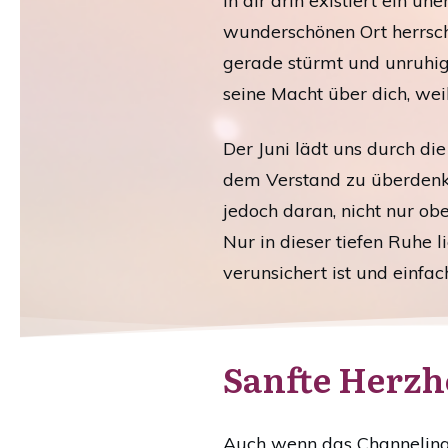
In dir drin existiert ein 
wunderschönen Ort herrscht
gerade stürmt und unruhig 
seine Macht über dich, weil
Der Juni lädt uns durch die
dem Verstand zu überdenke
jedoch daran, nicht nur obe
Nur in dieser tiefen Ruhe l
verunsichert ist und einfac
Sanfte Herzh
Auch wenn das Channeling f