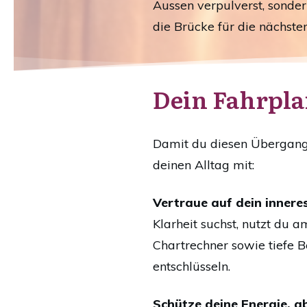
Aussen verpulverst, sonder
die Brücke für die nächste
Dein Fahrplan
Damit du diesen Übergang 
deinen Alltag mit:
Vertraue auf dein innere
Klarheit suchst, nutzt du
Chartrechner sowie tiefe 
entschlüsseln.
Schütze deine Energie, a