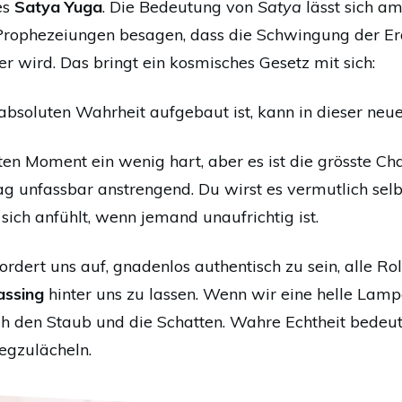
es
Satya Yuga
. Die Bedeutung von
Satya
lässt sich a
Prophezeiungen besagen, dass die Schwingung der Er
er wird. Das bringt ein kosmisches Gesetz mit sich:
 absoluten Wahrheit aufgebaut ist, kann in dieser neu
rsten Moment ein wenig hart, aber es ist die grösste 
g unfassbar anstrengend. Du wirst es vermutlich sel
ich anfühlt, wenn jemand unaufrichtig ist.
ordert uns auf, gnadenlos authentisch zu sein, alle R
assing
hinter uns zu lassen. Wenn wir eine helle Lampe 
h den Staub und die Schatten. Wahre Echtheit bedeute
egzulächeln.