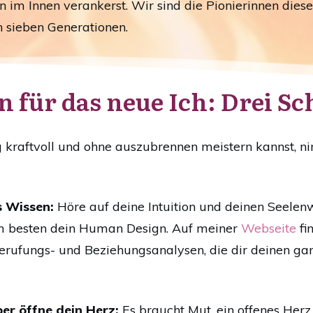
n im Innen verankerst. Wir sind die Pionierinnen die
n sieben Generationen.
 für das neue Ich: Drei Sch
kraftvoll und ohne auszubrennen meistern kannst, ni
s Wissen:
Höre auf deine Intuition und deinen Seele
 am besten dein Human Design. Auf meiner
Webseite
fi
Berufungs- und Beziehungsanalysen, die dir deinen ga
ber öffne dein Herz:
Es braucht Mut, ein offenes Herz