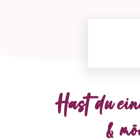
Hast du ein
& mö