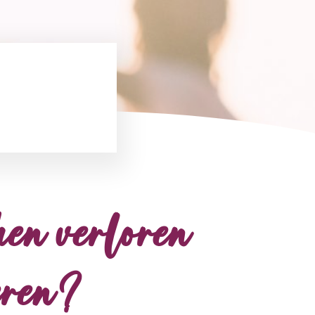
hen verloren
eren?