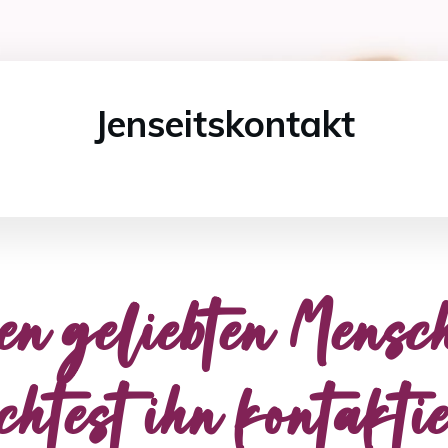
Jenseitskontakt
en geliebten Mensc
chtest ihn kontakti