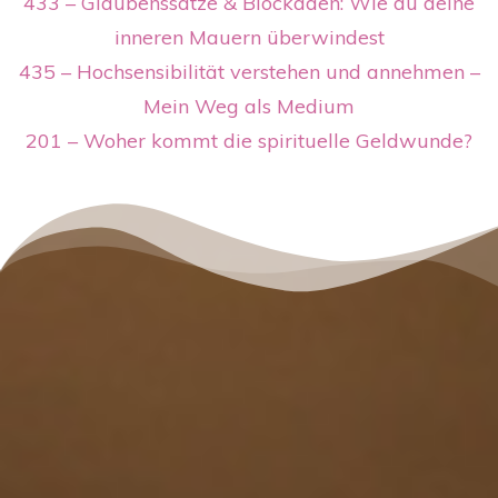
433 – Glaubenssätze & Blockaden: Wie du deine
inneren Mauern überwindest
435 – Hochsensibilität verstehen und annehmen –
Mein Weg als Medium
201 – Woher kommt die spirituelle Geldwunde?