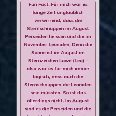
Fun Fact: Für mich war es
lange Zeit unglaublich
verwirrend, dass die
Sternschnuppen im August
Perseiden heissen und die im
November Leoniden. Denn die
Sonne ist im August im
Sternzeichen Löwe (Leo) -
also war es für mich immer
logisch, dass auch die
Sternschnuppen die Leoniden
sein müssten. So ist das
allerdings nicht. Im August
sind es die Perseiden und die