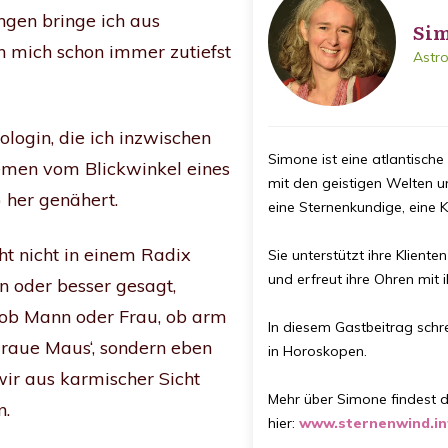
ngen bringe ich aus
Sim
n mich schon immer zutiefst
Astro
ologin, die ich inzwischen
Simone ist eine atlantische 
emen vom Blickwinkel eines
mit den geistigen Welten 
 her genähert.
eine Sternenkundige, eine K
eht nicht in einem Radix
Sie unterstützt ihre Kliente
und erfreut ihre Ohren mit 
n oder besser gesagt,
 ob Mann oder Frau, ob arm
In diesem Gastbeitrag schre
graue Maus‘, sondern eben
in Horoskopen.
wir aus karmischer Sicht
Mehr über Simone findest 
n.
hier:
www.sternenwind.in