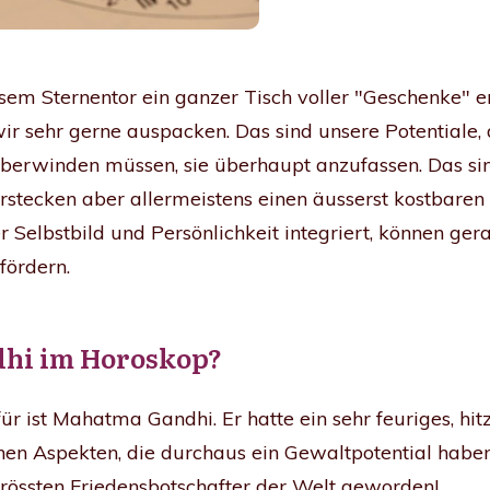
em Sternentor ein ganzer Tisch voller "Geschenke" ent
wir sehr gerne auspacken. Das sind unsere Potentiale,
 überwinden müssen, sie überhaupt anzufassen. Das s
rstecken aber allermeistens einen äusserst kostbaren
er Selbstbild und Persönlichkeit integriert, können g
fördern.
dhi im Horoskop?
ür ist Mahatma Gandhi. Er hatte ein sehr feuriges, hit
hen Aspekten, die durchaus ein Gewaltpotential habe
grössten Friedensbotschafter der Welt geworden!