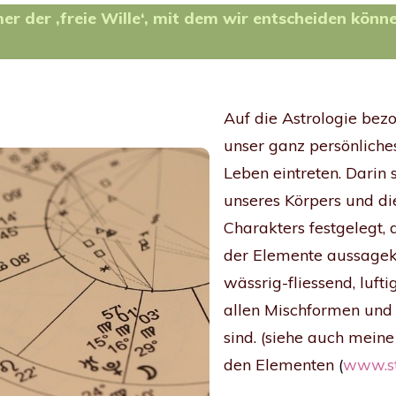
er der ‚freie Wille‘, mit dem wir entscheiden könn
Auf die Astrologie bezo
unser ganz persönliches
Leben eintreten. Darin 
unseres Körpers und d
Charakters festgelegt,
der Elemente aussagekr
wässrig-fliessend, lufti
allen Mischformen und V
sind. (siehe auch meine
den Elementen
(
www.st