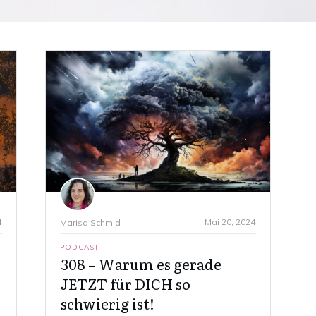
4
Mai 20, 2024
Marisa Schmid
PODCAST
308 – Warum es gerade
JETZT für DICH so
schwierig ist!