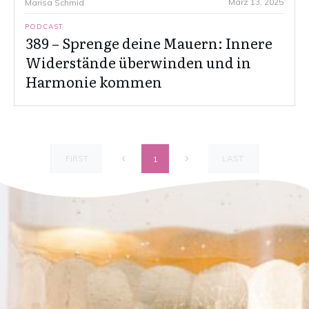
März 13, 2025
Marisa Schmid
PODCAST
389 – Sprenge deine Mauern: Innere
Widerstände überwinden und in
Harmonie kommen
FIRST
LAST
1