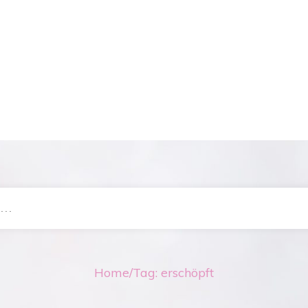
Home
/
Tag: erschöpft