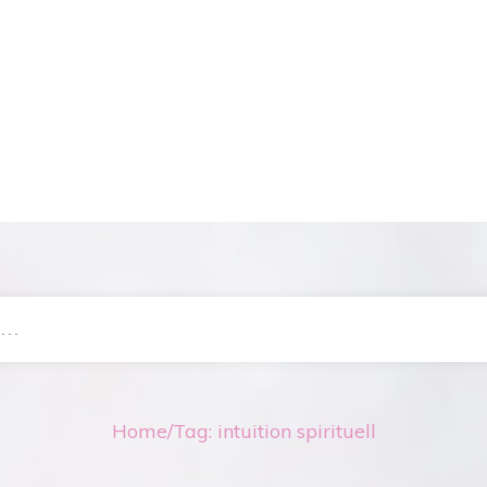
Home
/
Tag: intuition spirituell