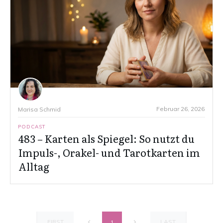
Februar 26, 2026
Marisa Schmid
PODCAST
483 – Karten als Spiegel: So nutzt du
Impuls-, Orakel- und Tarotkarten im
Alltag
FIRST
LAST
1