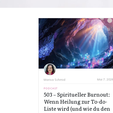
Mai 7, 202
Marisa Schmid
PODCAST
503 – Spiritueller Burnout:
Wenn Heilung zur To-do-
Liste wird (und wie du den