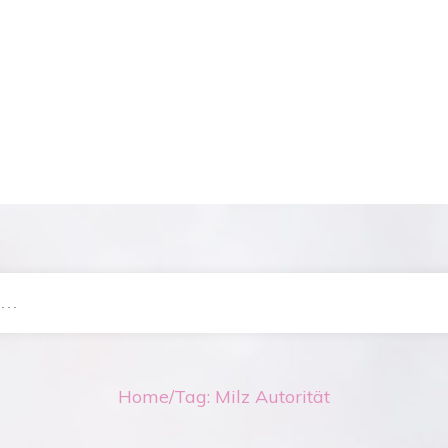
Home
/
Tag: Milz Autorität