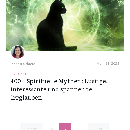
April 21, 2025
Marisa Schmid
PODCAST
400 – Spirituelle Mythen: Lustige,
interessante und spannende
Irrglauben
FIRST
LAST
1