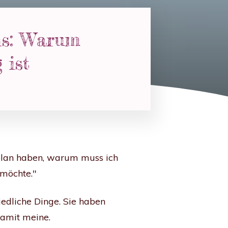
ns: Warum
 ist
nplan haben, warum muss ich
 möchte."
edliche Dinge. Sie haben
damit meine.