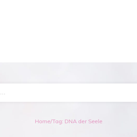
Home
/
Tag: DNA der Seele