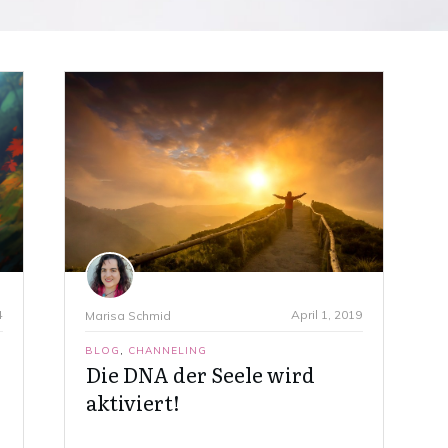
4
April 1, 2019
Marisa Schmid
BLOG
,
CHANNELING
Die DNA der Seele wird
aktiviert!
r