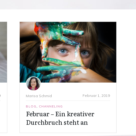
9
Februar 1, 2019
Marisa Schmid
BLOG
,
CHANNELING
Februar – Ein kreativer
Durchbruch steht an