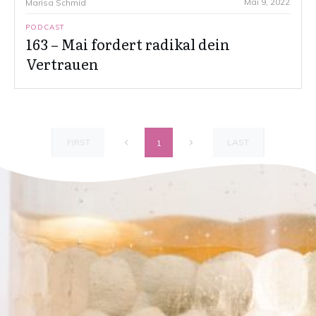
Mai 9, 2022
Marisa Schmid
PODCAST
163 – Mai fordert radikal dein
Vertrauen
FIRST
LAST
1