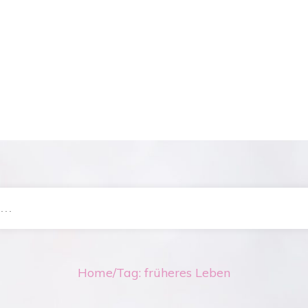
Home
/
Tag: früheres Leben