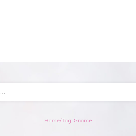
Home
/
Tag: Gnome