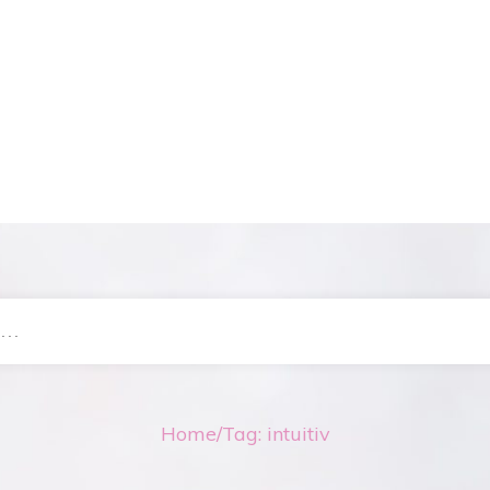
Home
/
Tag: intuitiv