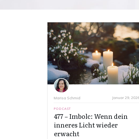
Januar 29, 202
Marisa Schmid
PODCAST
477 – Imbolc: Wenn dein
inneres Licht wieder
erwacht