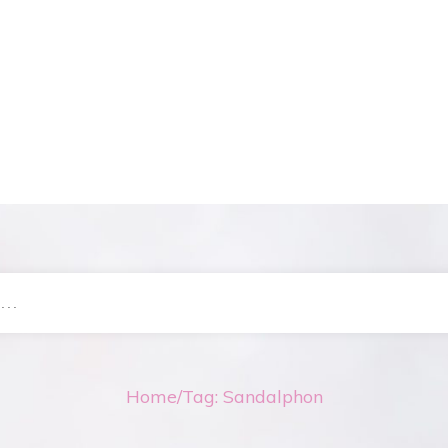
Home
/
Tag: Sandalphon