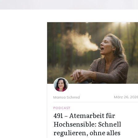
März 26, 202
Marisa Schmid
PODCAST
491 – Atemarbeit für
Hochsensible: Schnell
regulieren, ohne alles