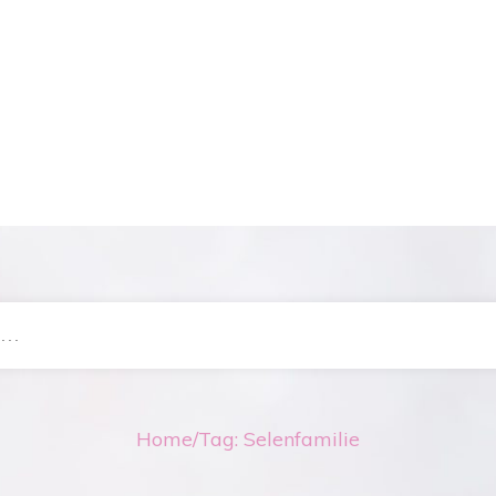
Home
/
Tag: Selenfamilie