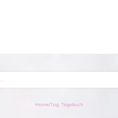
Home
/
Tag: Tagebuch