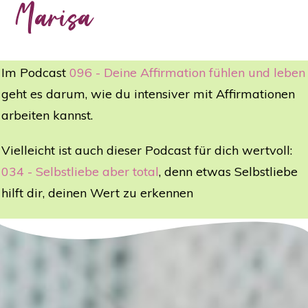
Marisa
Im Podcast
096 - Deine Affirmation fühlen und leben
geht es darum, wie du intensiver mit Affirmationen
arbeiten kannst.
Vielleicht ist auch dieser Podcast für dich wertvoll:
034 - Selbstliebe aber total
, denn etwas Selbstliebe
hilft dir, deinen Wert zu erkennen