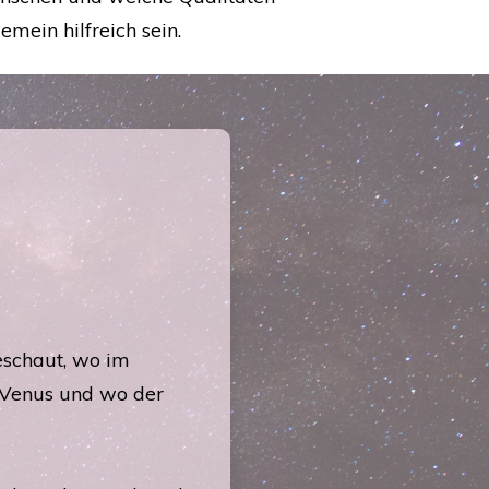
emein hilfreich sein.
schaut, wo im
 Venus und wo der