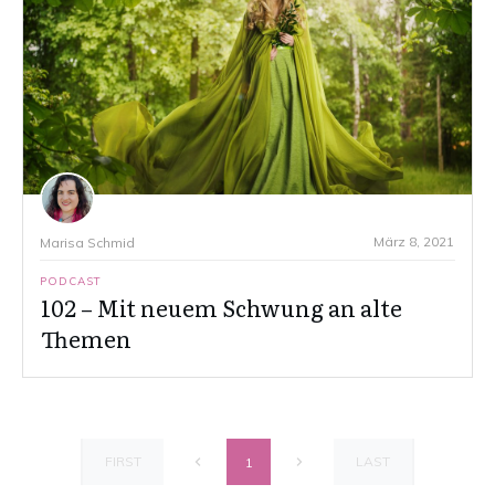
März 8, 2021
Marisa Schmid
PODCAST
102 – Mit neuem Schwung an alte
Themen
FIRST
LAST
1