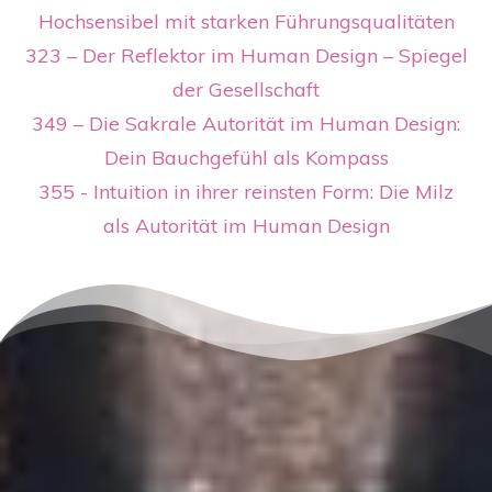
Hochsensibel mit starken Führungsqualitäten
323 – Der Reflektor im Human Design – Spiegel
der Gesellschaft
349 – Die Sakrale Autorität im Human Design:
Dein Bauchgefühl als Kompass
355 -
Intuition in ihrer reinsten Form: Die Milz
als Autorität im Human Design