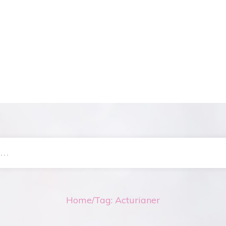
Home
/
Tag: Acturianer