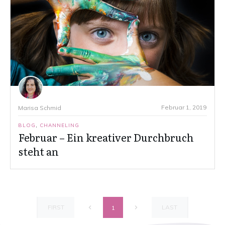
Februar 1, 2019
Marisa Schmid
BLOG
,
CHANNELING
Februar – Ein kreativer Durchbruch
steht an
FIRST
LAST
1