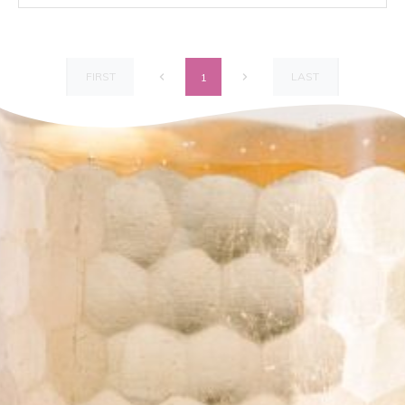
FIRST
LAST
1